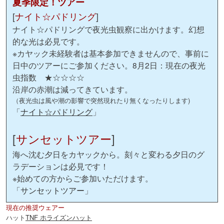
夏季限定！ツアー
[
ナイト☆パドリング
]
ナイト☆パドリングで夜光虫観察に出かけます。幻想
的な光は必見です。
※カヤック未経験者は基本参加できませんので、事前に
日中のツアーにご参加ください。
8月2日：現在の夜光
虫指数 ★☆☆☆☆
沿岸の赤潮は減ってきています。
（夜光虫は風や潮の影響で突然現れたり無くなったりします)
「
ナイト☆パドリング
」
[
サンセットツアー
]
海へ沈む夕日をカヤックから。刻々と変わる夕日のグ
ラデーションは必見です！
※始めての方からご参加いただけます。
「
サンセットツアー
」
現在の推奨ウェアー
ハット
TNF ホライズンハット