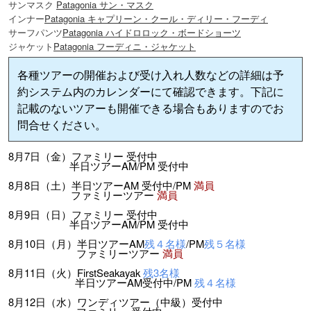
サンマスク
Patagonia サン・マスク
インナー
Patagonia キャプリーン・クール・ディリー・フーディ
サーフパンツ
Patagonia ハイドロロック・ボードショーツ
ジャケット
Patagonia フーディニ・ジャケット
各種ツアーの開催および受け入れ人数などの詳細は予
約システム内のカレンダーにて確認できます。下記に
記載のないツアーも開催できる場合もありますのでお
問合せください。
8月7日（金）ファミリー 受付中
半日ツアーAM/PM 受付中
8月8日（土）半日ツアーAM 受付中/PM
満員
ファミリーツアー
満員
8月9日（日）ファミリー 受付中
半日ツアーAM/PM 受付中
8月10日（月）半日ツアーAM
残４名様
/PM
残５名様
ファミリーツアー
満員
8月11日（火）FirstSeakayak
残3名様
半日ツアーAM受付中/PM
残４名様
8月12日（水）ワンディツアー（中級）受付中