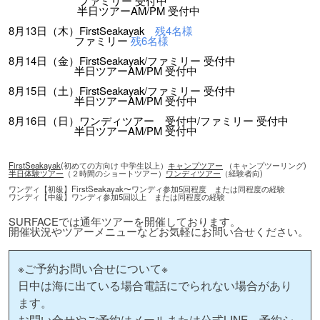
ファミリー 受付中
半日ツアーAM/PM 受付中
8月13日（木）FirstSeakayak
残4名様
ファミリー
残6名様
8月14日（金）FirstSeakayak/ファミリー 受付中
半日ツアーAM/PM 受付中
8月15日（土）FirstSeakayak/ファミリー 受付中
半日ツアーAM/PM 受付中
8月16日（日）ワンディツアー 受付中/ファミリー 受付中
半日ツアーAM/PM 受付中
FirstSeakayak
(初めての方向け 中学生以上）
キャンプツアー
（キャンプツーリング)
半日体験ツアー
（２時間のショートツアー）
ワンディツアー
（経験者向)
ワンディ【初級】FirstSeakayak〜ワンディ参加5回程度 または同程度の経験
ワンディ【中級】ワンディ参加5回以上 または同程度の経験
SURFACEでは通年ツアーを開催しております。
開催状況やツアーメニューなどお気軽にお問い合せください。
※ご予約お問い合せについて※
日中は海に出ている場合電話にでられない場合があり
ます。
お問い合せやご予約はメールまたは公式LINE、予約シ