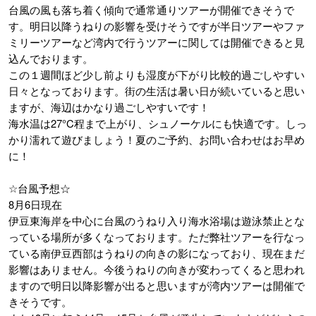
台風の風も落ち着く傾向で通常通りツアーが開催できそうで
す。明日以降うねりの影響を受けそうですが半日ツアーやファ
ミリーツアーなど湾内で行うツアーに関しては開催できると見
込んでおります。
この１週間ほど少し前よりも湿度が下がり比較的過ごしやすい
日々となっております。街の生活は暑い日が続いていると思い
ますが、海辺はかなり過ごしやすいです！
海水温は27°C程まで上がり、シュノーケルにも快適です。
しっ
かり濡れて遊びましょう！夏のご予約、お問い合わせはお早め
に！
☆台風予想☆
8月6日現在
伊豆東海岸を中心に台風のうねり入り海水浴場は遊泳禁止とな
っている場所が多くなっております。ただ弊社ツアーを行なっ
ている南伊豆西部はうねりの向きの影になっており、現在まだ
影響はありません。今後うねりの向きが変わってくると思われ
ますので明日以降影響が出ると思いますが湾内ツアーは開催で
きそうです。