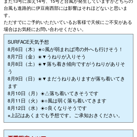
また13号に加え14号、15号と台風が発生していますがどちらの
台風も進路的に伊豆南西部には影響はそれほどないと思いま
す。
ただすでにご予約いただいているお客様で天候にご不安がある
場合はお気軽にお問い合わせください。
SURFACE天気予想
8月6日（木）☀️○風が弱まれば湾の外へも行けそう！
8月7日（金）☀️▼うねりが入りそう
8月8日（土）☀️▼落ち着き傾向ですがうねりがありそ
う
8月9日（日）☀️▼まだうねりありますが落ち着いてき
ます
8月10日（月）☀️△落ち着いてきそうです
8月11日（火）☀️○風は弱く落ち着いてきます
8月12日（水）☀️○良くなりそうです
※上記はあくまでも予想です。ご承知おきください。